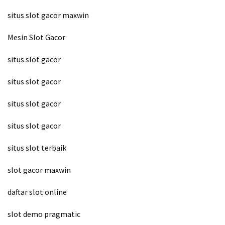
situs slot gacor maxwin
Mesin Slot Gacor
situs slot gacor
situs slot gacor
situs slot gacor
situs slot gacor
situs slot terbaik
slot gacor maxwin
daftar slot online
slot demo pragmatic