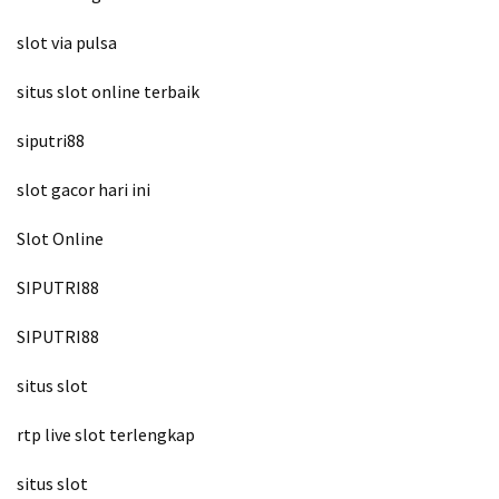
(1)
slot via pulsa
situs slot online terbaik
siputri88
slot gacor hari ini
Slot Online
SIPUTRI88
SIPUTRI88
situs slot
rtp live slot terlengkap
situs slot